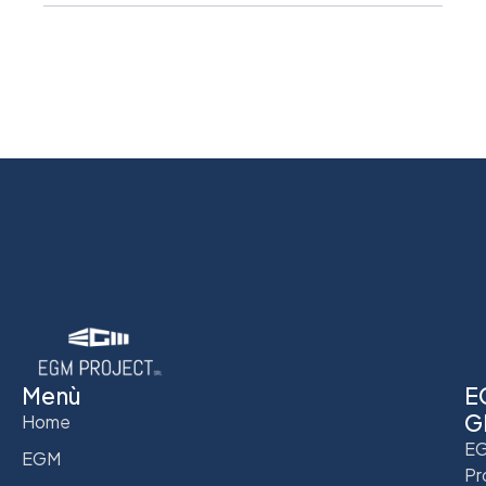
Menù
E
G
Home
E
EGM
Pr