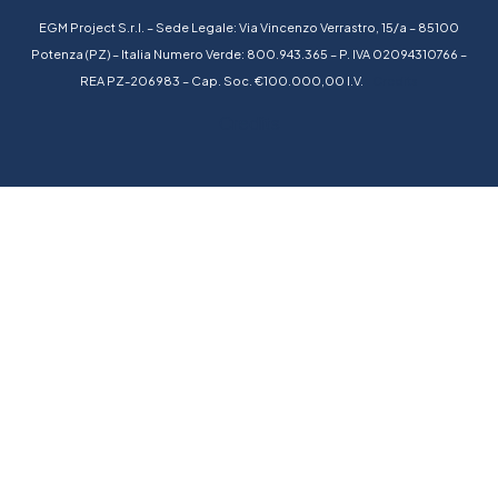
EGM Project S.r.l. – Sede Legale: Via Vincenzo Verrastro, 15/a – 85100
Potenza (PZ) – Italia Numero Verde: 800.943.365 – P. IVA 02094310766 –
REA PZ-206983 – Cap. Soc. €100.000,00 I.V.
Credits
Credits