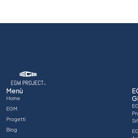
Menù
E
G
Home
E
EGM
Pr
Progetti
Srl
Blog
E