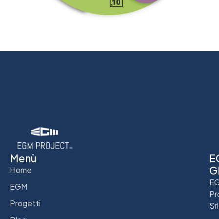
Menù
E
G
Home
E
EGM
Pr
Progetti
Srl