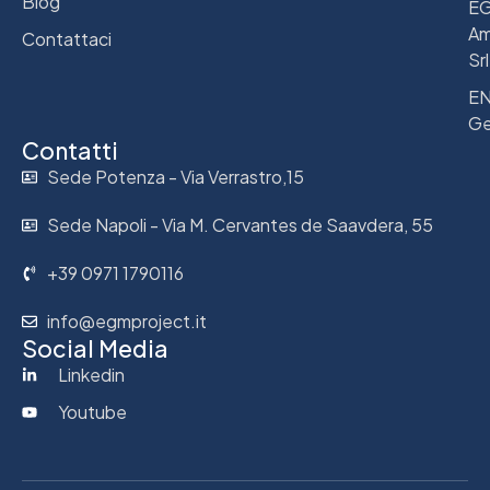
Blog
E
Am
Contattaci
Srl
E
Ge
Contatti
Sede Potenza - Via Verrastro,15
Sede Napoli - Via M. Cervantes de Saavdera, 55
+39 0971 1790116
info@egmproject.it
Social Media
Linkedin
Youtube