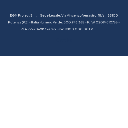
EGM Project S.r.l. – Sede Legale: Via Vincenzo Verrastro, 15/a – 85100
Potenza (PZ) – Italia Numero Verde: 800.943.365 – P. IVA 02094310766 –
REA PZ-206983 – Cap. Soc. €100.000,00 I.V.
Credits
Credits